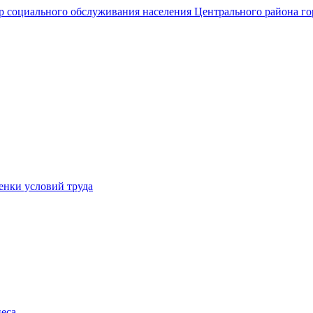
енки условий труда
еса